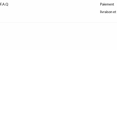
F.A.Q
Paiement
livraison et