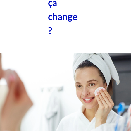
ça
change
?