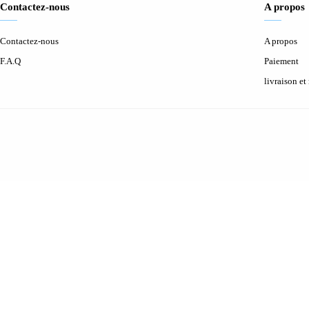
Contactez-nous
A propos
Contactez-nous
A propos
F.A.Q
Paiement
livraison et