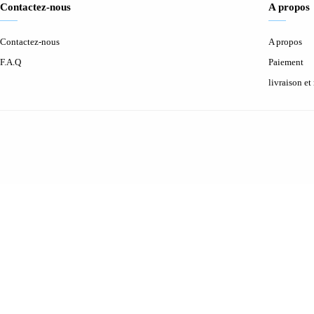
Contactez-nous
A propos
Contactez-nous
A propos
F.A.Q
Paiement
livraison et